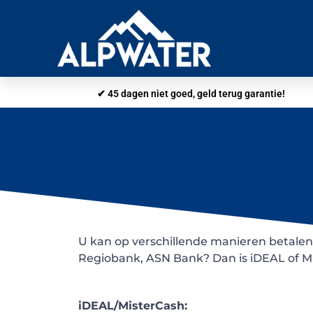
✔ 45 dagen niet goed, geld terug garantie!
U kan op verschillende manieren betale
Regiobank, ASN Bank? Dan is iDEAL of Mi
iDEAL/MisterCash: