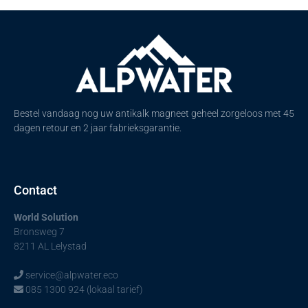
Bestel vandaag nog uw antikalk magneet geheel zorgeloos met 45
dagen retour en 2 jaar fabrieksgarantie.
Contact
World Solution
Bronsweg 7
8211 AL Lelystad
service@alpwater.eco
085 1300 924 (lokaal tarief)