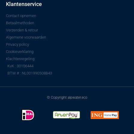
Klantenservice
Contact opnemen
Betaalmethoden
Verzenden & retour
Algemene voorwaarden
Privacy policy
Cookieverklaring
Klachtenregeling
KvK : 30156444
BTW # : NL001990508B43
© Copyright alpwater.eco